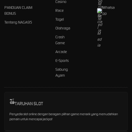
Casino
PANDUAN CLAIM
Whatsa
Race
BONUS
pp
Togel
Tentang NAGA95
Olahraga
Crash
Game
Arcade
E-Sports
Sabung
Ayam
TARUHAN SLOT
Penyedia slot online dengan beragam pilihan game menarik yang memudahkan
pemain untuk mencapai jackpot