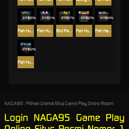
RTP
86%
RTP
91%
RTP
87%
RTP
82%
RTP
84%
Fish Hunter 2 EX-Newbie
Fish Hunter 2 EX-My Club
Bird Paradise
Fish Hunter Spongebob
Fish Haiba
RTP
92%
Fish Hunting: Li Kui Pi Yu
NAGA95 : Pilihan Utama Situs Game Play Online Resmi
Login NAGA95 Game Play
Online Situs Resmi Nomor 1