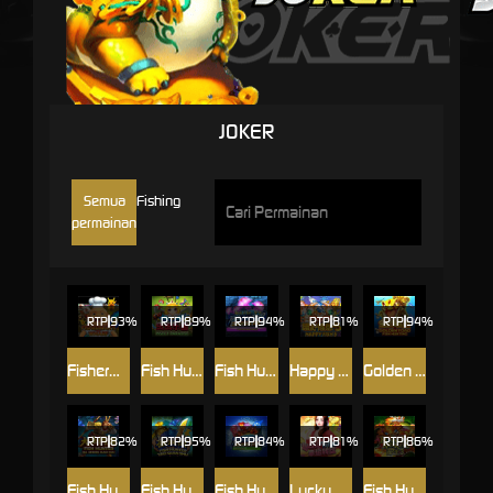
JOKER
Semua
Fishing
permainan
RTP
93%
RTP
89%
RTP
94%
RTP
81%
RTP
94%
Fisherman's Wharf
Fish Hunter Insect Paradise
Fish Hunter 2 EX-Pro
Happy Fish 5
Golden Toad Fish Hunting
RTP
82%
RTP
95%
RTP
84%
RTP
81%
RTP
86%
Fish Hunting: Da Sheng Nao Hai
Fish Hunting: Yao Qian Shu
Fish Hunter 2 EX-Novice
Lucky Wheel
Fish Hunter Monster Awaken