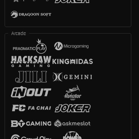
Arcade