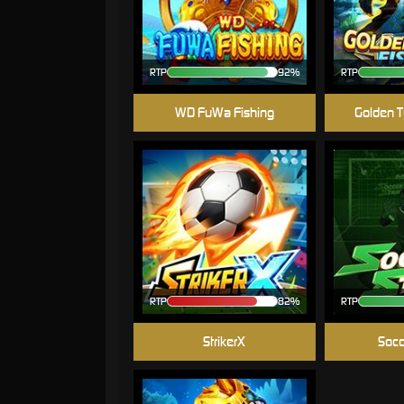
RTP
92%
RTP
WD FuWa Fishing
Golden T
RTP
82%
RTP
StrikerX
Socc