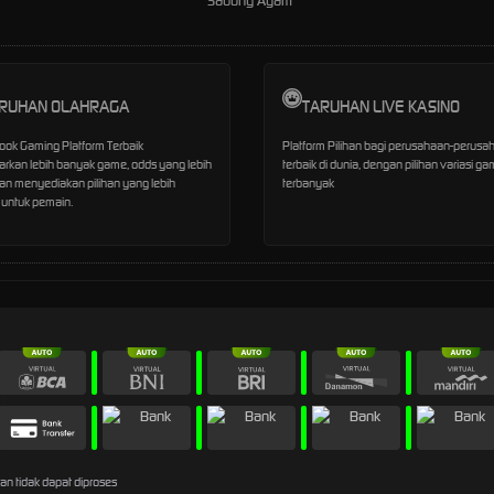
Sabung Ayam
RUHAN OLAHRAGA
TARUHAN LIVE KASINO
ook Gaming Platform Terbaik
Platform Pilihan bagi perusahaan-perusa
kan lebih banyak game, odds yang lebih
terbaik di dunia, dengan pilihan variasi g
 dan menyediakan pilihan yang lebih
terbanyak
untuk pemain.
an tidak dapat diproses