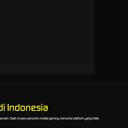
i Indonesia
ain. Saat ini para pencinta mobile gaming menuntut platform yang tidak