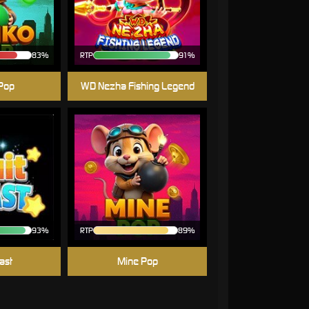
83%
RTP
91%
 Pop
WD Nezha Fishing Legend
93%
RTP
89%
last
Mine Pop