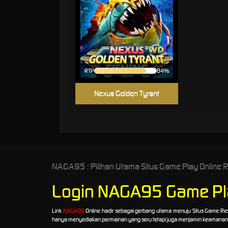
RTP
84%
Nexus Golden Tyrant
NAGA95 : Pilihan Utama Situs Game Play Online 
Login NAGA95 Game Play
Link
NAGA95
Online hadir sebagai gerbang utama menuju Situs Game Res
hanya menyediakan permainan yang seru tetapi juga menjamin keamanan, 