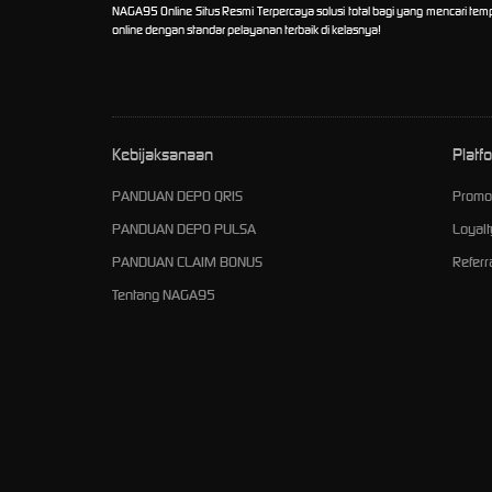
NAGA95 Online Situs Resmi Terpercaya solusi total bagi yang mencari tempa
online dengan standar pelayanan terbaik di kelasnya!
Kebijaksanaan
Platf
PANDUAN DEPO QRIS
Promo
PANDUAN DEPO PULSA
Loyalt
PANDUAN CLAIM BONUS
Referr
Tentang NAGA95