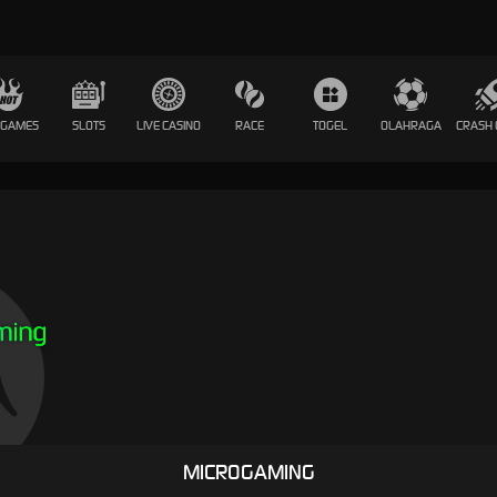
 GAMES
SLOTS
LIVE CASINO
RACE
TOGEL
OLAHRAGA
CRASH
MICROGAMING