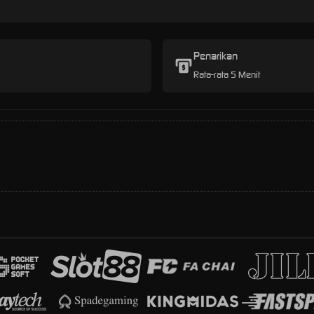
Penarikan
Rata-rata 5 Menit