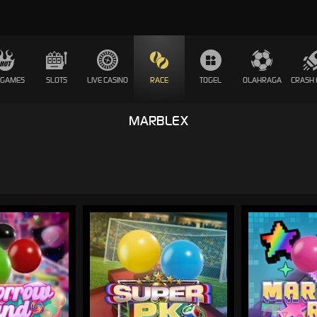
 GAMES
SLOTS
LIVE CASINO
RACE
TOGEL
OLAHRAGA
CRASH
MARBLEX