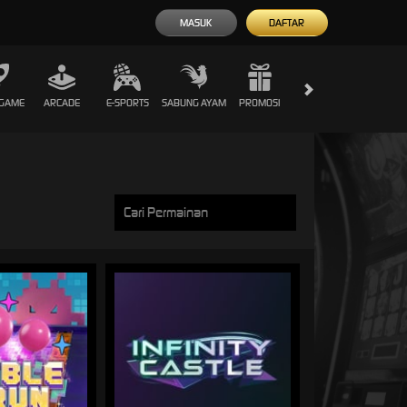
MASUK
DAFTAR
 GAME
ARCADE
E-SPORTS
SABUNG AYAM
PROMOSI