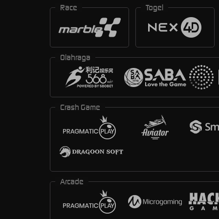
Race
Togel
Olahraga
Crash Game
Arcade