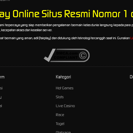
 Online Situs Resmi Nomor 1 d
mi terpercaya yang siap memberikan pengalaman bermain kelas dunia langsung kepada para pem
kecepatan akses dan keaslian server.
t bermain yang aman, adil (fairplay) dan didukung oleh teknologi tercanggih saat ini. Gunakan
L
orm
Kategori
D
si
Hot Games
y
Slots
al
Live Casino
Race
Togel
Olahraga